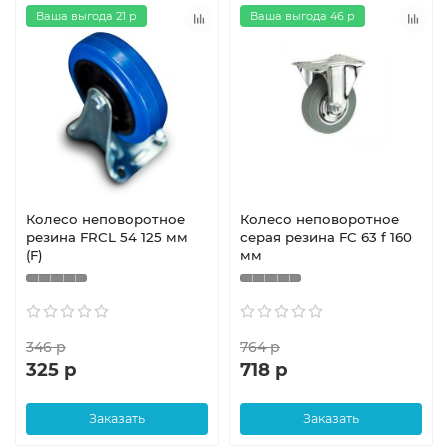
Ваша выгода 21 р
Ваша выгода 46 р
Колесо неповоротное
Колесо неповоротное
резина FRCL 54 125 мм
серая резина FC 63 f 160
(F)
мм
346 р
764 р
325 р
718 р
Заказать
Заказать