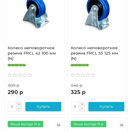
Колесо неповоротное
Колесо неповоротное
резина FRCL 42 100 мм
резина FRCL 55 125 мм
(N)
(N)
309 р
346 р
290 р
325 р
Купить
Купить
Ваша выгода 51 р
Ваша выгода 51 р