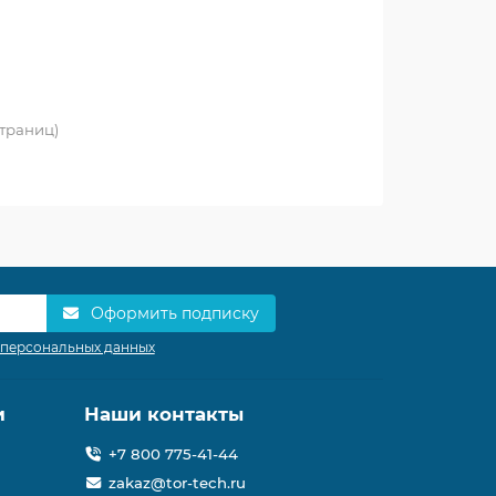
 страниц)
Оформить подписку
 персональных данных
и
Наши контакты
+7 800 775-41-44
zakaz@tor-tech.ru