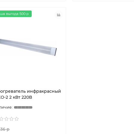
ша выгода 500 р
огреватель инфракрасный
О-2 2 кВт 220В
336 р