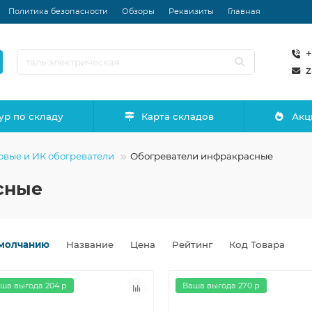
Политика безопасности
Обзоры
Реквизиты
Главная
+
z
ур по складу
Карта складов
Акц
овые и ИК обогреватели
Обогреватели инфракрасные
сные
молчанию
Название
Цена
Рейтинг
Код Товара
ша выгода 204 р
Ваша выгода 270 р