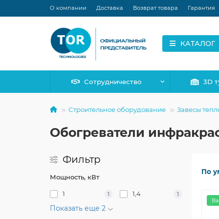
О компании
Доставка
Возврат товара
Гарантия
КАТАЛОГ
Сотрудничество
3D т
Строительное оборудование
Завесы тепл
Обогреватели инфракра
Фильтр
По у
Мощность, кВт
1
1,4
1
1
Ва
Показать еще 2