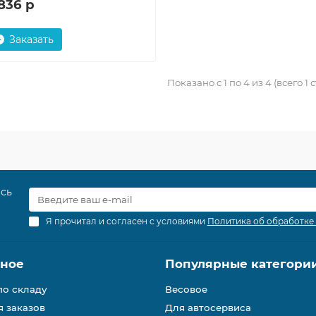
836 р
Заказать
Показано с 1 по 4 из 4 (всего 1
есь
Я прочитал и согласен с условиями
Политика об обработке
зное
Популярные категори
по складу
Весовое
 заказов
Для автосервиса