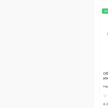
Ва
Об
ИК
8 