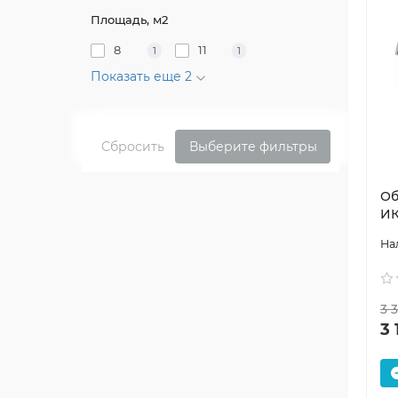
Площадь, м2
8
11
1
1
Показать еще 2
Сбросить
Выберите фильтры
Об
ИК
3 
3 