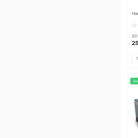
27
2
Ва