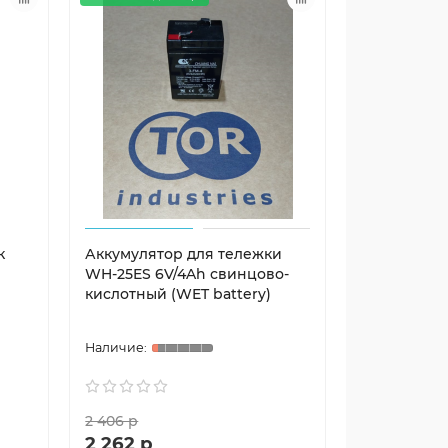
к
Аккумулятор для тележки
WH-25ES 6V/4Ah свинцово-
кислотный (WET battery)
2 406 р
2 262 р