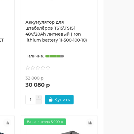
Аккумулятор для
штабелёров TS15\TS15i
48V/20Ah литиевый (Iron
ET
lithium battery 11-500-100-10)
32 000 р
30 080 р
Купить
Ваша выгода 5 909 р