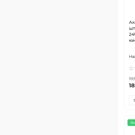
Ак
шт
24
ки
19
18
Ва