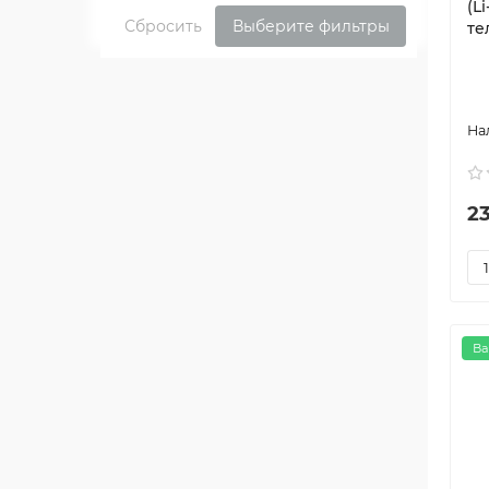
(L
Сбросить
Выберите фильтры
те
2
Ва