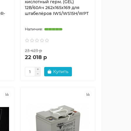
кислотный герм. (GEL)
12В/60Ач 262х165х169 для
R-
штабелёров IWS/WS15H/WPT
23 423 р
22 018 р
Купить