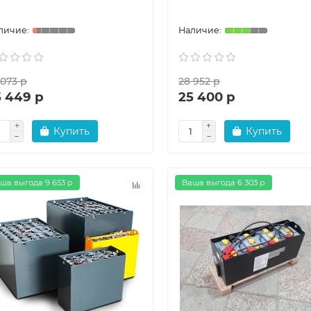
 073 р
28 952 р
5 449 р
25 400 р
Купить
Купить
ша выгода 9 653 р
Ваша выгода 6 303 р