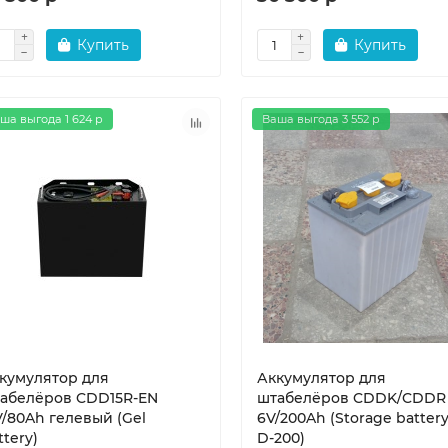
Купить
Купить
ша выгода 1 624 р
Ваша выгода 3 552 р
кумулятор для
Аккумулятор для
абелёров CDD15R-EN
штабелёров CDDK/CDDR
V/80Ah гелевый (Gel
6V/200Ah (Storage battery
ttery)
D-200)