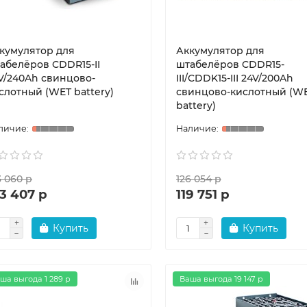
кумулятор для
Аккумулятор для
абелёров CDDR15-II
штабелёров CDDR15-
V/240Ah свинцово-
III/CDDK15-III 24V/200Ah
слотный (WET battery)
свинцово-кислотный (W
battery)
3 060 р
126 054 р
3 407 р
119 751 р
Купить
Купить
ша выгода 1 289 р
Ваша выгода 19 147 р