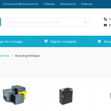
Политика безопасности
Обзоры
Реквизиты
Главная
+
z
ур по складу
Карта складов
Акц
йства
Аккумуляторы