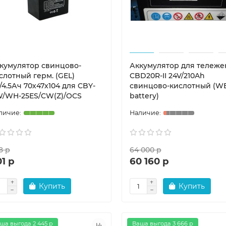
кумулятор свинцово-
Аккумулятор для тележе
слотный герм. (GEL)
CBD20R-II 24V/210Ah
/4.5Ач 70х47х104 для CBY-
свинцово-кислотный (W
/WH-25ES/CW(Z)/OCS
battery)
8 р
64 000 р
1 р
60 160 р
Купить
Купить
ша выгода 2 445 р
Ваша выгода 3 666 р