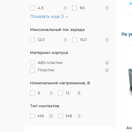
А
4,5
60
1
1
Показать еще 3
Максимальный ток заряда
По у
12,0
15,0
1
1
Материал корпуса
ABS пластик
2
Пластик
2
Номинальное напряжение, В
6
12
1
3
Тип контактов
М6
М8
2
1
Ак