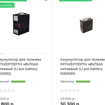
ш выбор
кумулятор для тележек
Аккумулятор для тележе
TH/EPT/EPTH 48V/10Ah
PPTH/EPT/EPTH 48V/15Ah
тиевый (Li-pol battery
литиевый (Li-pol battery
301092)
10301091)
 245 р
33 966 р
 800 р
30 300 р