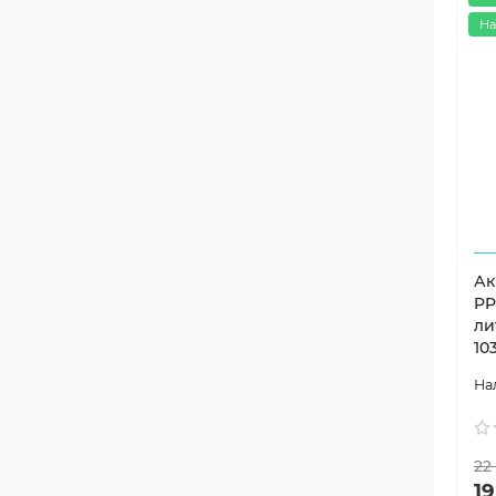
На
Ак
PP
ли
10
22
19