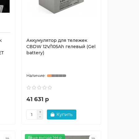
к
Аккумулятор для тележек
CBDW 12V/105Ah гелевый (Gel
ET
battery)
41 631 р
Купить
Ваша выгода 144 р