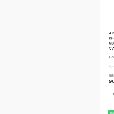
Ак
ки
6В
CW
95
90
Ва