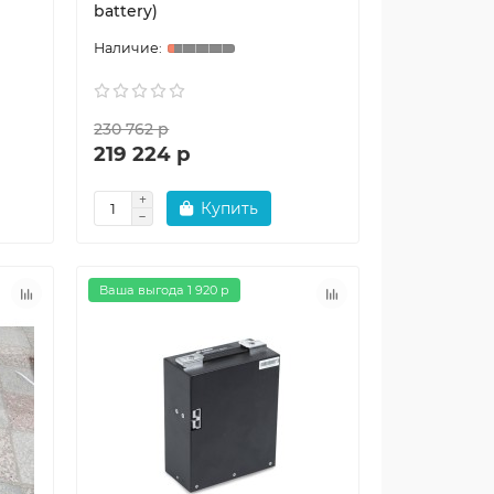
battery)
230 762 р
219 224 р
Купить
Ваша выгода 1 920 р