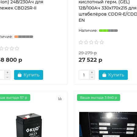
i-ion) 24В/230Ач для
кислотный герм. (GEL)
лежек CBD25R-II
12В/100Ач 330х170х215 для
штабелёров CDDR-E/CDD
EN
29 279 р
38 800 р
27 522 р
Купить
Купить
ша выгода 57 р
Ваша выгода 3 840 р