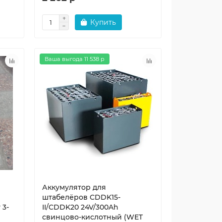
Купить
Ваша выгода 11 538 р
Аккумулятор для
штабелёров CDDK15-
 3-
II/CDDK20 24V/300Ah
свинцово-кислотный (WET