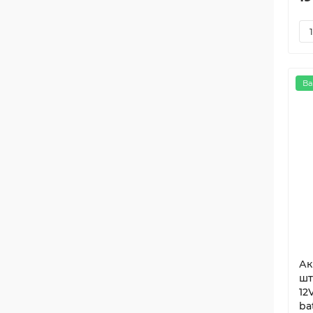
Ва
Ак
шт
12
ba