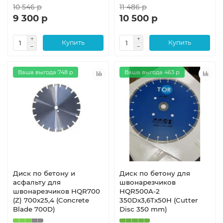
10 546 р
11 486 р
9 300 р
10 500 р
Купить
Купить
Ваша выгода 748 р
Ваша выгода 463 р
Диск по бетону и
Диск по бетону для
асфальту для
швонарезчиков
швонарезчиков HQR700
HQR500A-2
(Z) 700x25,4 (Concrete
350Dx3,6Tx50H (Cutter
Blade 700D)
Disc 350 mm)