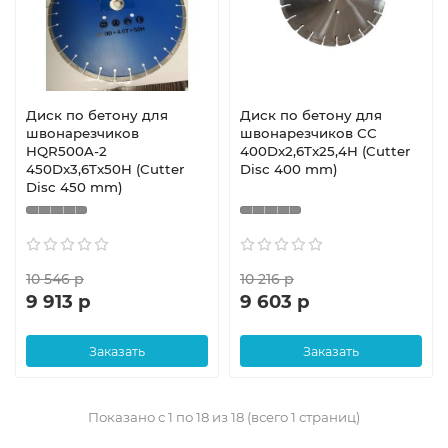
Диск по бетону для
Диск по бетону для
швонарезчиков
швонарезчиков СС
HQR500A-2
400Dx2,6Tx25,4H (Cutter
450Dx3,6Tx50H (Cutter
Disc 400 mm)
Disc 450 mm)
10 546 р
10 216 р
9 913 р
9 603 р
Заказать
Заказать
Показано с 1 по 18 из 18 (всего 1 страниц)