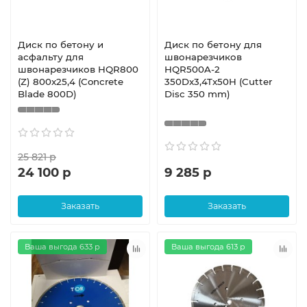
Диск по бетону и
Диск по бетону для
асфальту для
швонарезчиков
швонарезчиков HQR800
HQR500A-2
(Z) 800x25,4 (Concrete
350Dx3,4Tx50H (Cutter
Blade 800D)
Disc 350 mm)
25 821 р
24 100 р
9 285 р
Заказать
Заказать
Ваша выгода 633 р
Ваша выгода 613 р