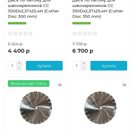
Диск по бетону для
Диск по бетону для
швонарезчиков СС
швонарезчиков СС
300Dx2,3Tx25,4H (Cutter
350Dx2,3Tx25,4H (Cutter
Disc 300 mm)
Disc 350 mm)
5 164 р
7 718 р
4 400 р
6 700 р
Купить
Купить
Ваша выгода 1 246 р