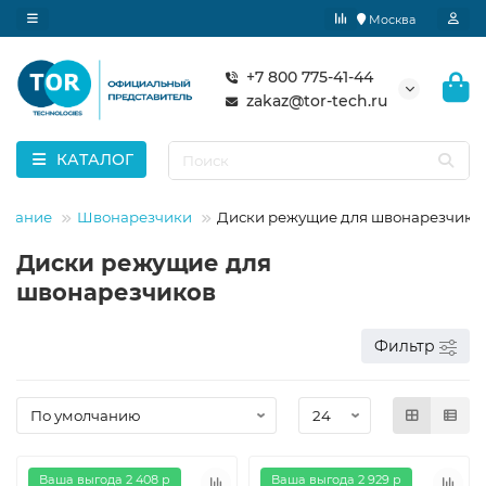
Москва
+7 800 775-41-44
zakaz@tor-tech.ru
КАТАЛОГ
дование
Швонарезчики
Диски режущие для швонарезчико
Диски режущие для
швонарезчиков
Фильтр
Ваша выгода 2 408 р
Ваша выгода 2 929 р