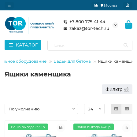
Москва
+7 800 775-41-44
zakaz@tor-tech.ru
КАТАЛОГ
тельное оборудование
Бадьи для бетона
Ящики каменщик
Ящики каменщика
Фильтр
Ваша выгода 599 р
Ваша выгода 648 р