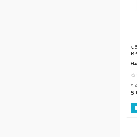
Об
ИК
5 
5 