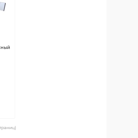
сный
страниц)