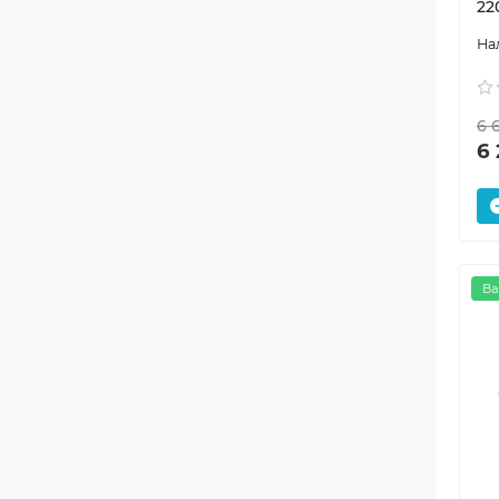
22
6 
6 
Ва