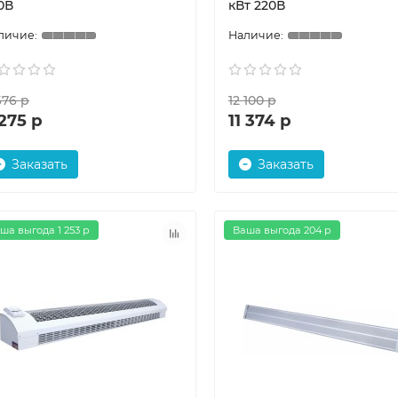
0В
кВт 220В
676 р
12 100 р
275 р
11 374 р
Заказать
Заказать
ша выгода 1 253 р
Ваша выгода 204 р