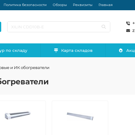
Политика безопасности
Обзоры
Реквизиты
Главная
+
z
ур по складу
Карта складов
Акц
овые и ИК обогреватели
богреватели