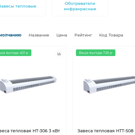
Обогреватели
Завесы тепловые
инфракрасные
молчанию
Название
Цена
Рейтинг
Код Товара
ша выгода 401 р
Ваша выгода 726 р
веса тепловая НТ-306 3 кВт
Завеса тепловая НТТ-508 