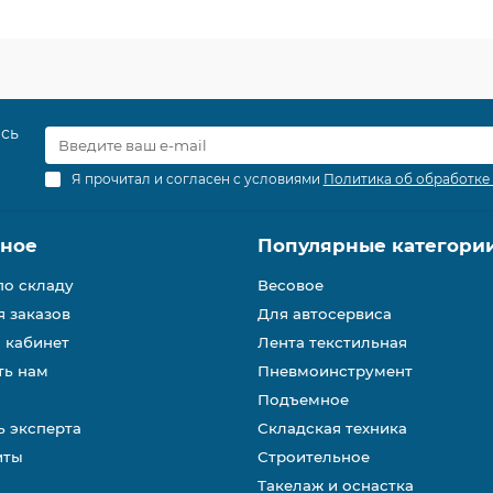
есь
Я прочитал и согласен с условиями
Политика об обработке
зное
Популярные категори
по складу
Весовое
 заказов
Для автосервиса
 кабинет
Лента текстильная
ть нам
Пневмоинструмент
Подъемное
 эксперта
Складская техника
иты
Строительное
Такелаж и оснастка