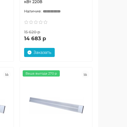
кВт 220В
15 620 р
14 683 р
Заказать
Ваша выгода 270 р