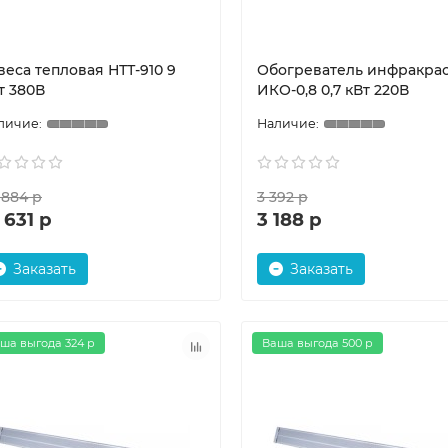
веса тепловая НТТ-910 9
Обогреватель инфракра
т 380В
ИКО-0,8 0,7 кВт 220В
 884 р
3 392 р
 631 р
3 188 р
Заказать
Заказать
ша выгода 324 р
Ваша выгода 500 р