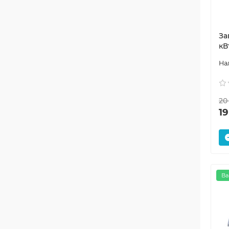
За
кВ
20
19
Ва