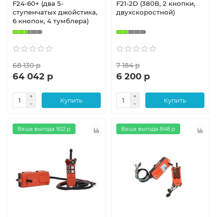
F24-60+ (два 5-
F21-2D (380В, 2 кнопки,
ступенчатых джойстика,
двухскоростной)
6 кнопок, 4 тумблера)
68 130 р
7 184 р
64 042 р
6 200 р
Купить
Купить
Ваша выгода 922 р
Ваша выгода 848 р