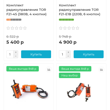
Комплект
Комплект
радиоуправления TOR
радиоуправления TOR
F21-4S (380В, 4 кнопки)
F21-E1B (220В, 6 кнопок)
6 322 р
5 748 р
5 400 р
4 900 р
Купить
Купить
Ваша выгода 848 р
Ваша выгода 848 р
Наш выбор