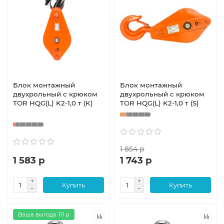
Блок монтажный
Блок монтажный
двухрольный с крюком
двухрольный с крюком
TOR HQG(L) K2-1,0 т (K)
TOR HQG(L) K2-1,0 т (S)
1 854 р
1 583 р
1 743 р
Купить
Купить
Ваша выгода 111 р