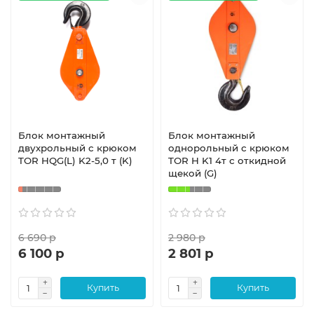
Блок монтажный
Блок монтажный
двухрольный с крюком
однорольный с крюком
TOR HQG(L) K2-5,0 т (K)
TOR H K1 4т с откидной
щекой (G)
6 690 р
2 980 р
6 100 р
2 801 р
Купить
Купить