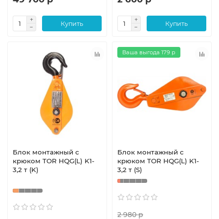
Купить
Купить
Ваша выгода 179 р
Блок монтажный с
Блок монтажный с
крюком TOR HQG(L) K1-
крюком TOR HQG(L) K1-
3,2 т (K)
3,2 т (S)
2 980 р