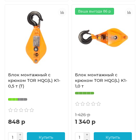
Ваша выгода 86 р
Блок монтажный с
Блок монтажный с
крюком TOR HQG(L) K1-
крюком TOR HQG(L) K1-
0,5 т (T)
1,0 т
1 426 р
848 р
1 340 р
Купить
Купить