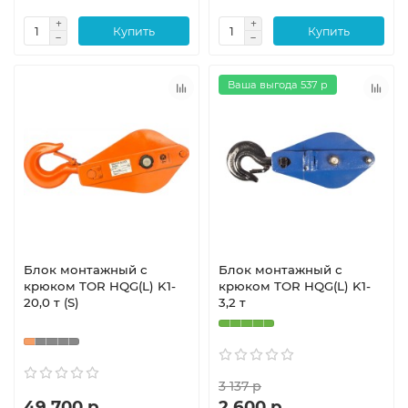
Купить
Купить
Ваша выгода 537 р
Блок монтажный с
Блок монтажный с
крюком TOR HQG(L) K1-
крюком TOR HQG(L) K1-
20,0 т (S)
3,2 т
3 137 р
49 700 р
2 600 р