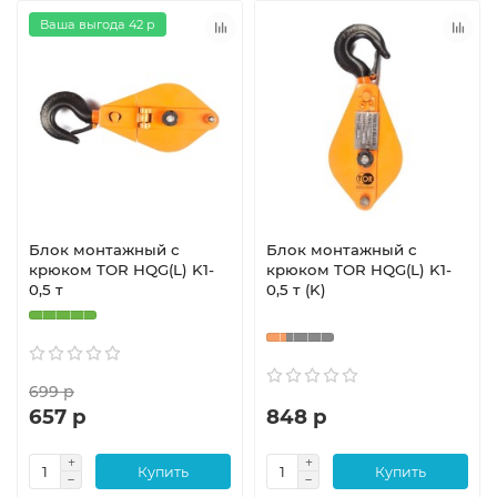
Ваша выгода 42 р
Блок монтажный с
Блок монтажный с
крюком TOR HQG(L) K1-
крюком TOR HQG(L) K1-
0,5 т
0,5 т (K)
699 р
657 р
848 р
Купить
Купить