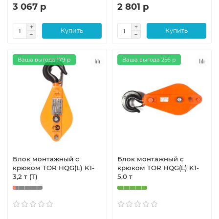
3 067 р
2 801 р
Купить
Купить
Ваша выгода 179 р
Ваша выгода 256 р
Блок монтажный с
Блок монтажный с
крюком TOR HQG(L) K1-
крюком TOR HQG(L) K1-
3,2 т (T)
5,0 т