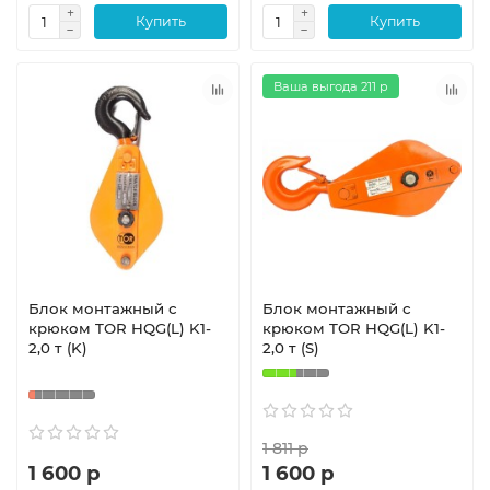
Купить
Купить
Ваша выгода 211 р
Блок монтажный с
Блок монтажный с
крюком TOR HQG(L) K1-
крюком TOR HQG(L) K1-
2,0 т (K)
2,0 т (S)
1 811 р
1 600 р
1 600 р