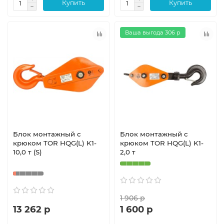
Купить
Купить
Ваша выгода 306 р
Блок монтажный с
Блок монтажный с
крюком TOR HQG(L) K1-
крюком TOR HQG(L) K1-
10,0 т (S)
2,0 т
1 906 р
13 262 р
1 600 р