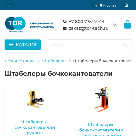
Москва
+7 800 775-41-44
zakaz@tor-tech.ru
КАТАЛОГ
ладская техника
Штабелеры
Штабелеры бочкокантовател
Штабелеры бочкокантователи
Штабелеры-
Штабелеры-
бочкокантователи
бочкоконтователи с
ручные
электроподъемом