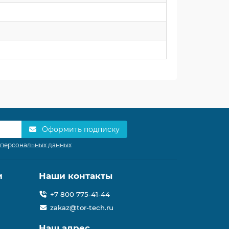
Оформить подписку
 персональных данных
и
Наши контакты
+7 800 775-41-44
zakaz@tor-tech.ru
Наш адрес