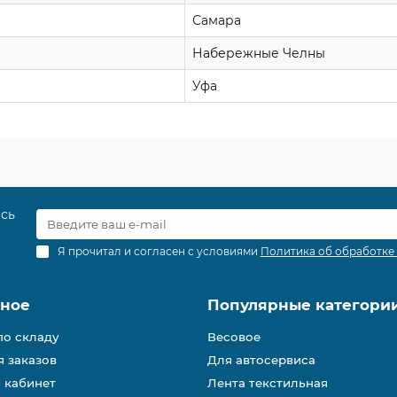
Самара
Набережные Челны
Уфа
есь
Я прочитал и согласен с условиями
Политика об обработке
зное
Популярные категори
по складу
Весовое
 заказов
Для автосервиса
 кабинет
Лента текстильная