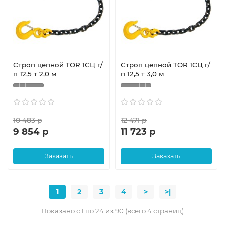
Строп цепной TOR 1СЦ г/
Строп цепной TOR 1СЦ г/
п 12,5 т 2,0 м
п 12,5 т 3,0 м
10 483 р
12 471 р
9 854 р
11 723 р
Заказать
Заказать
1
2
3
4
>
>|
Показано с 1 по 24 из 90 (всего 4 страниц)