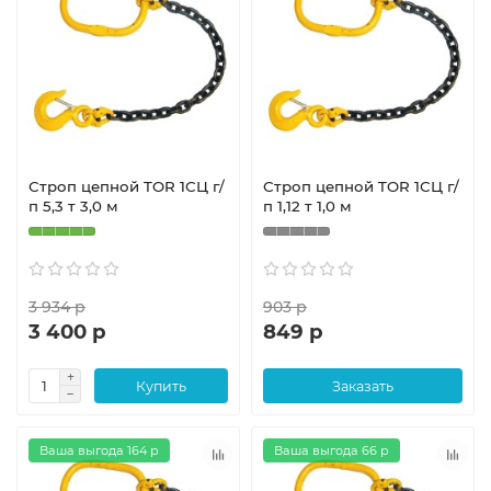
Строп цепной TOR 1СЦ г/
Строп цепной TOR 1СЦ г/
п 5,3 т 3,0 м
п 1,12 т 1,0 м
3 934 р
903 р
3 400 р
849 р
Купить
Заказать
Ваша выгода 164 р
Ваша выгода 66 р