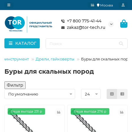
Москва
+7 800 775-41-44
zakaz@tor-tech.ru
КАТАЛОГ
моинструмент
Дрели, гайковерты
Буры для скальных поро
Буры для скальных пород
Фильтр
Ваша выгода 231 р
Ваша выгода 276 р