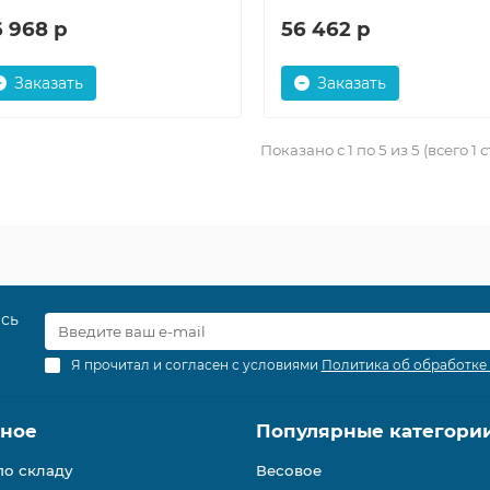
6 968 р
56 462 р
Заказать
Заказать
Показано с 1 по 5 из 5 (всего 1 
есь
Я прочитал и согласен с условиями
Политика об обработке
зное
Популярные категори
по складу
Весовое