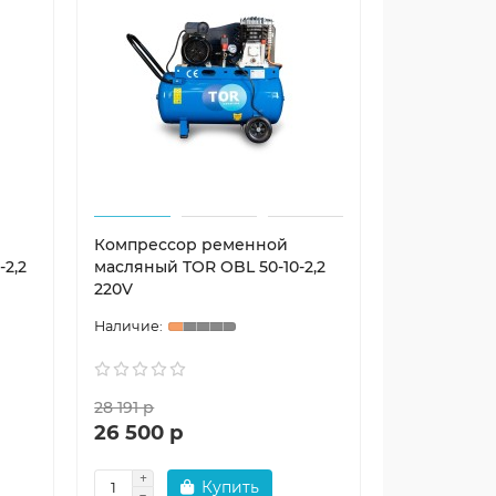
Компрессор ременной
2,2
масляный TOR OBL 50-10-2,2
220V
28 191 р
26 500 р
Купить