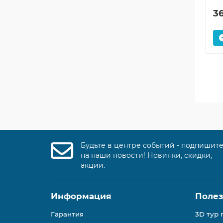
3
Будьте в центре событий - подпишит
на наши новости! Новинки, скидки,
акции.
Информация
Поле
Гарантия
3D тур 