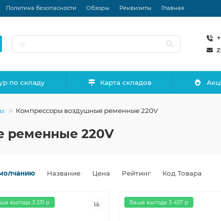
Политика безопасности
Обзоры
Реквизиты
Главная
+
z
ур по складу
Карта складов
Акц
ры
Компрессоры воздушные ременные 220V
е ременные 220V
молчанию
Название
Цена
Рейтинг
Код Товара
ша выгода 3 231 р
Ваша выгода 3 457 р