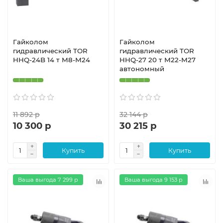
Гайколом
Гайколом
гидравлический TOR
гидравлический TOR
HHQ-24B 14 т М8-М24
HHQ-27 20 т М22-М27
автономный
11 892 р
32 144 р
10 300 р
30 215 р
Купить
Купить
Ваша выгода 7 299 р
Ваша выгода 9 153 р