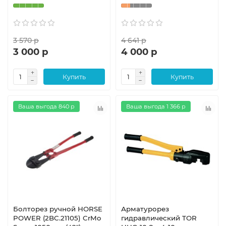
3 570 р
4 641 р
3 000 р
4 000 р
Купить
Купить
Ваша выгода 840 р
Ваша выгода 1 366 р
Болторез ручной HORSE
Арматурорез
POWER (2BC.21105) CrMo
гидравлический TOR