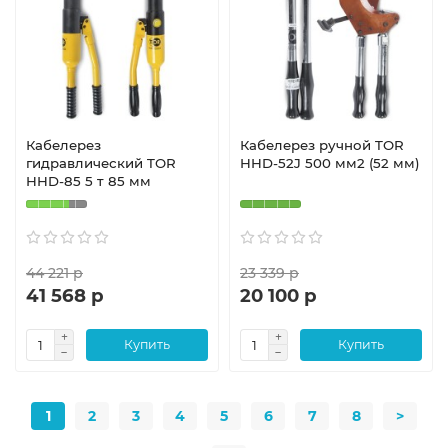
Кабелерез
Кабелерез ручной TOR
гидравлический TOR
HHD-52J 500 мм2 (52 мм)
HHD-85 5 т 85 мм
44 221 р
23 339 р
41 568 р
20 100 р
Купить
Купить
1
2
3
4
5
6
7
8
>