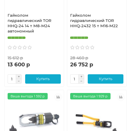
Гайколом
Гайколом
гидравлический TOR
гидравлический TOR
HHQ-24 14 т М8-М24
HHQ-2432 15 т M16-M22
автономный
15 612 р
28 460 р
13 600 р
26 752 р
Купить
Купить
Ваша выгода 1 592 р
Ваша выгода 1 929 р