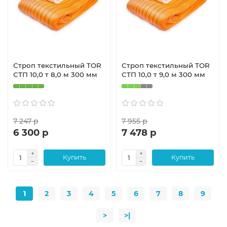
Строп текстильный TOR
Строп текстильный TOR
СТП 10,0 т 8,0 м 300 мм
СТП 10,0 т 9,0 м 300 мм
7 247 р
7 955 р
6 300 р
7 478 р
Купить
Купить
1
2
3
4
5
6
7
8
9
>
>|