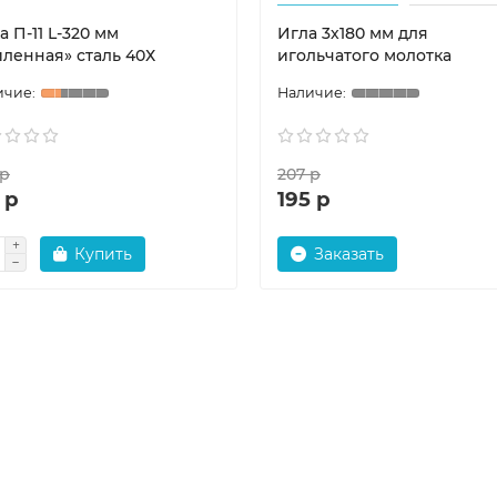
а П-11 L-320 мм
Игла 3х180 мм для
иленная» сталь 40Х
игольчатого молотка
 р
207 р
 р
195 р
Купить
Заказать