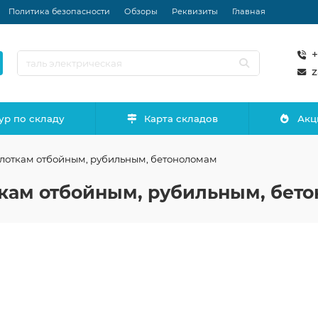
Политика безопасности
Обзоры
Реквизиты
Главная
+
z
ур по складу
Карта складов
Акц
лоткам отбойным, рубильным, бетоноломам
кам отбойным, рубильным, бет