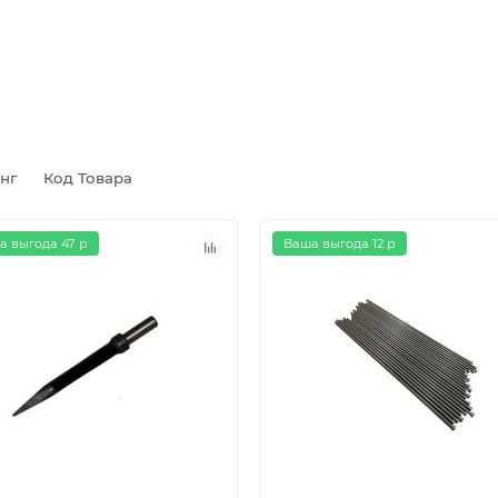
инг
Код Товара
а выгода 47 р
Ваша выгода 12 р