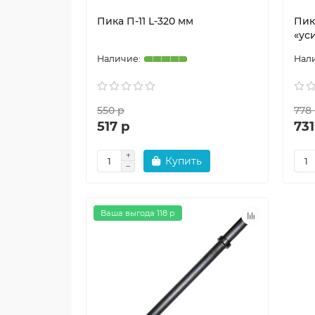
Пика П-11 L-320 мм
Пик
«ус
550 р
778
517 р
731
Купить
Ваша выгода 118 р