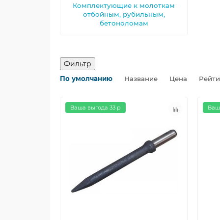
Комплектующие к молоткам
отбойным, рубильным,
бетоноломам
Фильтр
По умолчанию
Название
Цена
Рейт
Ваша выгода 33 р
Ваш