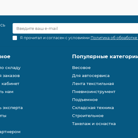
есь
Я прочитал и согласен с условиями
Политика об обработке
зное
Популярные категори
по складу
Весовое
 заказов
Для автосервиса
 кабинет
Лента текстильная
ть нам
Пневмоинструмент
Подъемное
 эксперта
Складская техника
иты
Строительное
Такелаж и оснастка
партнером