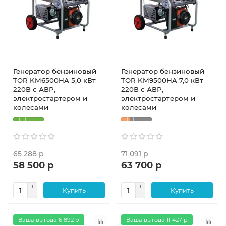
Генератор бензиновый
Генератор бензиновый
TOR KM6500HA 5,0 кВт
TOR KM9500HA 7,0 кВт
220В с АВР,
220В с АВР,
электростартером и
электростартером и
колесами
колесами
65 288 р
71 091 р
58 500 р
63 700 р
Купить
Купить
Ваша выгода 6 892 р
Ваша выгода 11 427 р