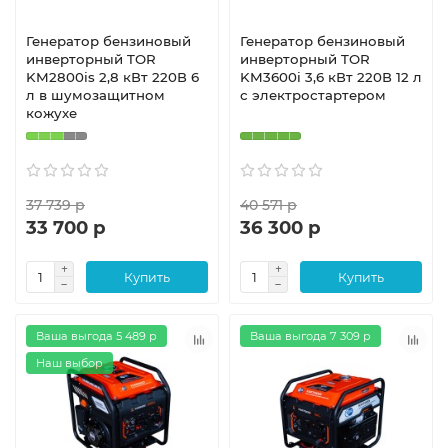
Генератор бензиновый
Генератор бензиновый
инверторный TOR
инверторный TOR
KM2800is 2,8 кВт 220В 6
KM3600i 3,6 кВт 220В 12 л
л в шумозащитном
с электростартером
кожухе
37 739 р
40 571 р
33 700 р
36 300 р
Купить
Купить
Ваша выгода 5 489 р
Ваша выгода 7 309 р
Наш выбор