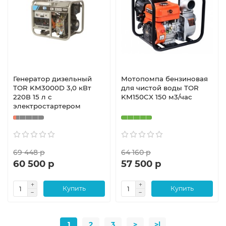
Генератор дизельный
Мотопомпа бензиновая
TOR KM3000D 3,0 кВт
для чистой воды TOR
220В 15 л с
KM150CX 150 м3/час
электростартером
69 448 р
64 160 р
60 500 р
57 500 р
Купить
Купить
1
2
3
>
>|