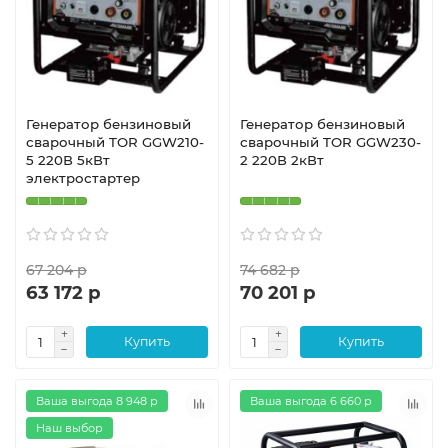
Генератор бензиновый
Генератор бензиновый
сварочный TOR GGW210-
сварочный TOR GGW230-
5 220В 5кВт
2 220В 2кВт
электростартер
67 204 р
74 682 р
63 172 р
70 201 р
Купить
Купить
Ваша выгода 8 948 р
Ваша выгода 6 660 р
Наш выбор