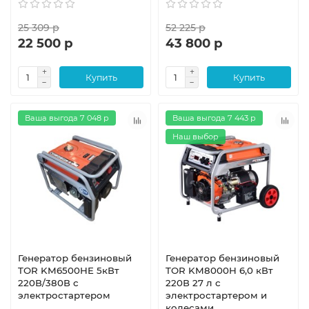
25 309 р
52 225 р
22 500 р
43 800 р
Купить
Купить
Ваша выгода 7 048 р
Ваша выгода 7 443 р
Наш выбор
Генератор бензиновый
Генератор бензиновый
TOR KM6500HE 5кВт
TOR KM8000H 6,0 кВт
220В/380В с
220В 27 л с
электростартером
электростартером и
колесами