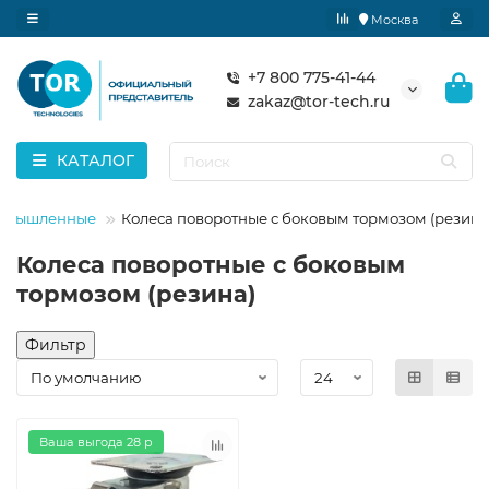
Москва
+7 800 775-41-44
zakaz@tor-tech.ru
КАТАЛОГ
ромышленные
Колеса поворотные c боковым тормозом (резина
Колеса поворотные c боковым
тормозом (резина)
Фильтр
Ваша выгода 28 р