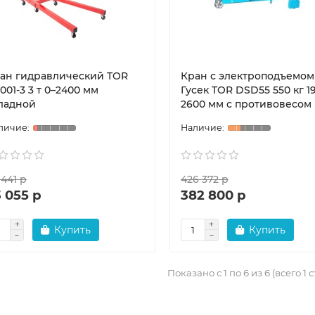
ан гидравлический TOR
Кран с электроподъемом
1001-3 3 т 0–2400 мм
Гусек TOR DSD55 550 кг 1
ладной
2600 мм c противовесом
 441 р
426 372 р
 055 р
382 800 р
Купить
Купить
Показано с 1 по 6 из 6 (всего 1 