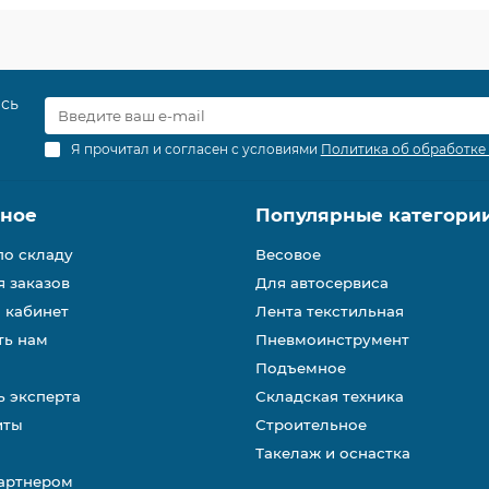
есь
Я прочитал и согласен с условиями
Политика об обработке
зное
Популярные категори
по складу
Весовое
 заказов
Для автосервиса
 кабинет
Лента текстильная
ть нам
Пневмоинструмент
Подъемное
 эксперта
Складская техника
иты
Строительное
Такелаж и оснастка
партнером