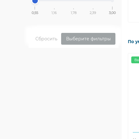
0,55
1,16
1,78
2,39
3,00
Сбросить
Выберите фильтры
По у
Ва