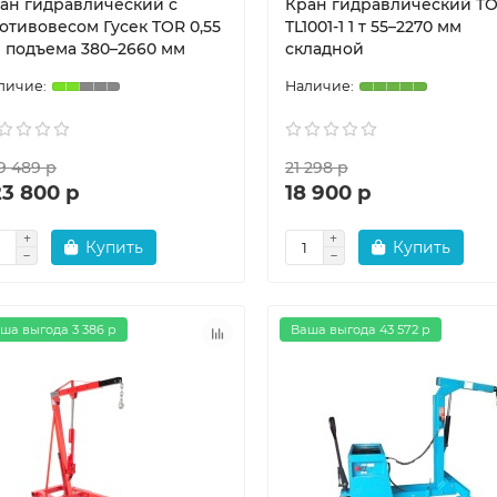
ан гидравлический c
Кран гидравлический T
отивовесом Гусек TOR 0,55
TL1001-1 1 т 55–2270 мм
h подъема 380–2660 мм
складной
9 489 р
21 298 р
23 800 р
18 900 р
Купить
Купить
ша выгода 3 386 р
Ваша выгода 43 572 р