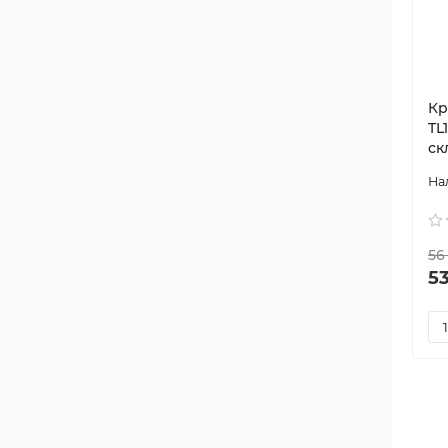
Кр
TL
ск
56
53