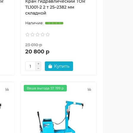
OR
Кран гидравлический TOR
TL1001-2 2 т 25–2382 мм
складной
23 010 р
20 800 р
Купить
Ваша выгода 57 199 р