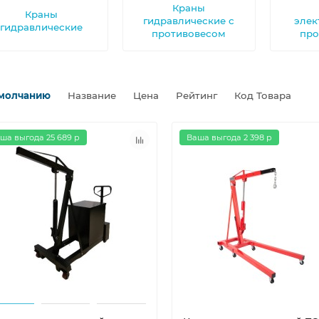
Краны
Краны
гидравлические с
элек
гидравлические
противовесом
про
молчанию
Название
Цена
Рейтинг
Код Товара
ша выгода 25 689 р
Ваша выгода 2 398 р