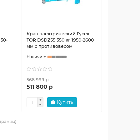
Кран электрический Гусек
950-
TOR DSDZ55 550 кг 1950-2600
мм c противовесом
568 999 р
511 800 р
Купить
страниц)