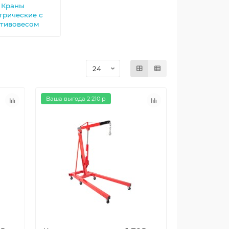
Краны
трические с
тивовесом
Ваша выгода 2 210 р