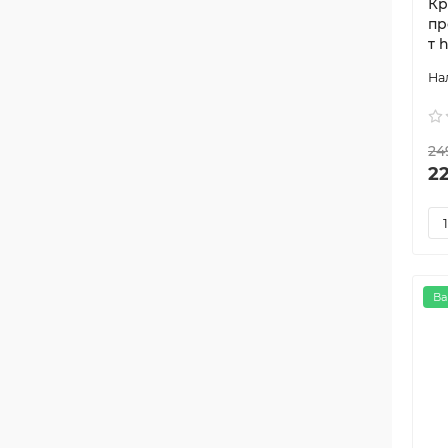
Кр
пр
т 
24
2
Ва