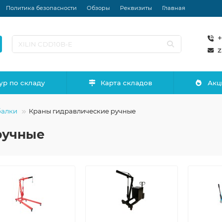
Политика безопасности
Обзоры
Реквизиты
Главная
+
z
ур по складу
Карта складов
Акц
балки
Краны гидравлические ручные
ручные