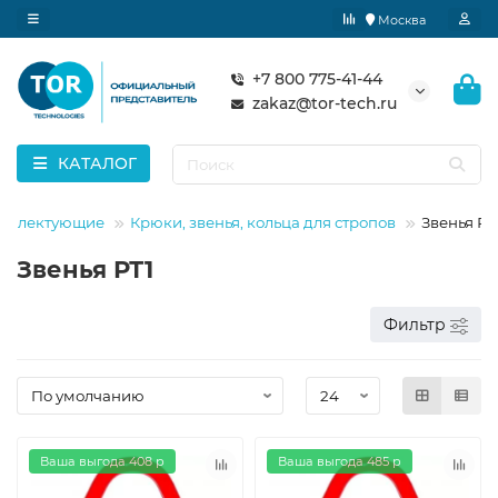
Москва
+7 800 775-41-44
zakaz@tor-tech.ru
КАТАЛОГ
омплектующие
Крюки, звенья, кольца для стропов
Звенья РТ
Звенья РТ1
Фильтр
Ваша выгода 408 р
Ваша выгода 485 р