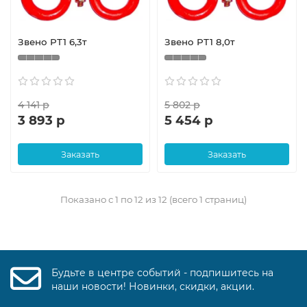
Звено РТ1 6,3т
Звено РТ1 8,0т
4 141 р
5 802 р
3 893 р
5 454 р
Заказать
Заказать
Показано с 1 по 12 из 12 (всего 1 страниц)
Будьте в центре событий - подпишитесь на
наши новости! Новинки, скидки, акции.