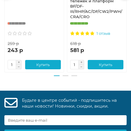
тележек и платформ
BF/DF-
III/RHP/AC/DF/CW2/PWH/
CRA/CRO
1 отзыв
259 р
618 р
243 р
581 р
Купить
Купить
Будьте в центре событий - подпишитесь на
наши новости! Новинки, скидки, акции.