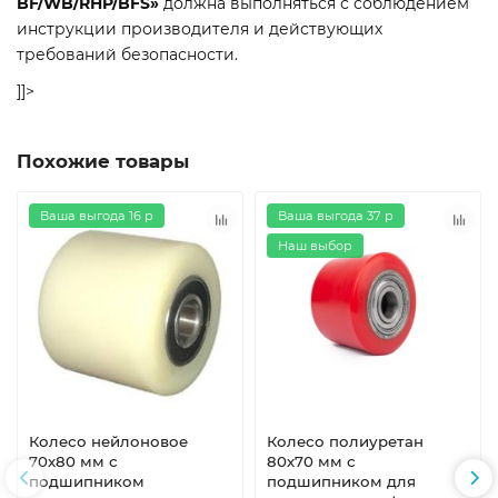
BF/WB/RHP/BFS»
должна выполняться с соблюдением
инструкции производителя и действующих
требований безопасности.
]]>
Похожие товары
Ваша выгода 16 р
Ваша выгода 37 р
Наш выбор
Колесо нейлоновое
Колесо полиуретан
70х80 мм с
80х70 мм с
подшипником
подшипником для