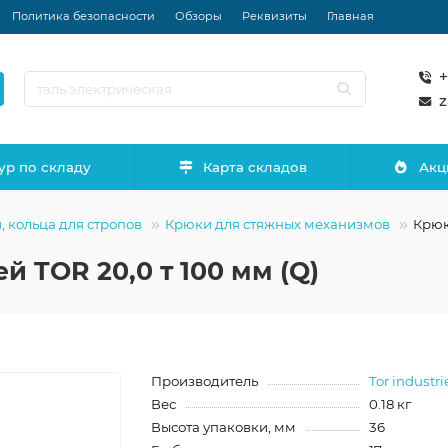
Политика безопасности
Обзоры
Реквизиты
Главная
+
z
ур по складу
Карта складов
Акц
, кольца для стропов
Крюки для стяжных механизмов
Крюк
 TOR 20,0 т 100 мм (Q)
Производитель
Tor industri
Вес
0.18 кг
Высота упаковки, мм
36