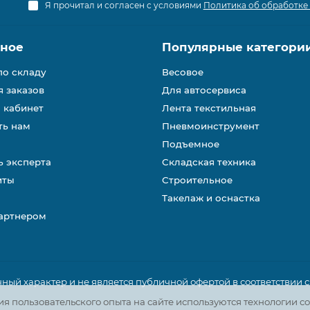
Я прочитал и согласен с условиями
Политика об обработке
зное
Популярные категори
по складу
Весовое
 заказов
Для автосервиса
 кабинет
Лента текстильная
ть нам
Пневмоинструмент
Подъемное
 эксперта
Складская техника
иты
Строительное
Такелаж и оснастка
партнером
ый характер и не является публичной офертой в соответствии с п. 
 пользовательского опыта на сайте используются технологии co