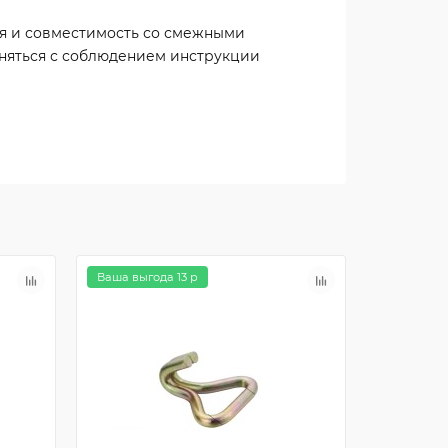
ия и совместимость со смежными
яться с соблюдением инструкции
Ваша выгода 13 р
Ваша выго