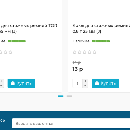
 для стяжных ремней TOR
Крюк для стяжных ремне
35 мм (J)
0,8 т 25 мм (J)
14 р
13 р
Купить
Купить
есь