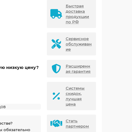
Быстрая
доставка
продукции
по РФ
Сервисное
обслуживан
ие
Расширенн
мую низкую цену?
ая гарантия
Системы
скидок,
лучшая
цена
дов
Стать
естве?
партнером
ы обязательно