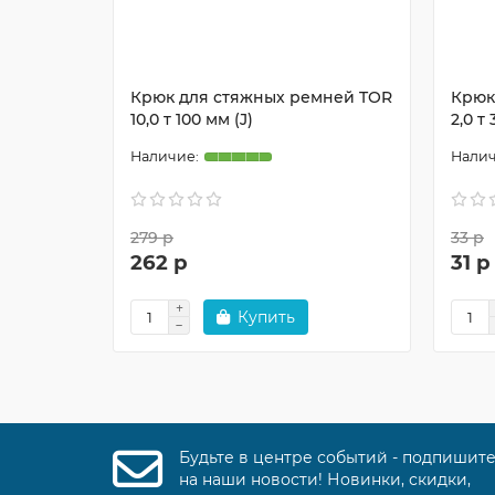
Крюк для стяжных ремней TOR
Крюк
10,0 т 100 мм (J)
2,0 т 
279 р
33 р
262 р
31 р
Купить
Будьте в центре событий - подпишит
на наши новости! Новинки, скидки,