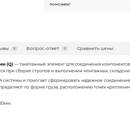
поможем!
ывы
Вопрос-ответ
Сравнить цены
0
0
мм (Q)
— такелажный элемент для соединения компоненто
ся при сборке стропов и выполнении монтажных, складских
ой системы и помогает сформировать надежное соединение
определяют по форме груза, расположению точек креплени
00мм;