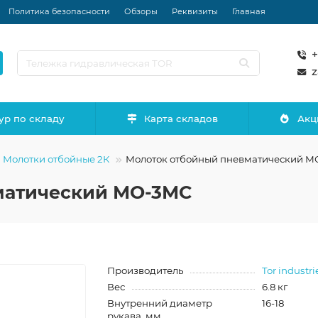
Политика безопасности
Обзоры
Реквизиты
Главная
+
z
ур по складу
Карта складов
Акц
Молотки отбойные 2К
Молоток отбойный пневматический 
матический МО-3МС
Производитель
Tor industri
Вес
6.8 кг
Внутренний диаметр
16-18
рукава, мм