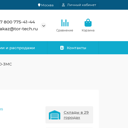
Личный кабинет
Москва
7 800 775-41-44
akaz@tor-tech.ru
Сравнение
Корзина
ии и распродажи
Контакты
МО-3МС
es
Склады в 29
городах