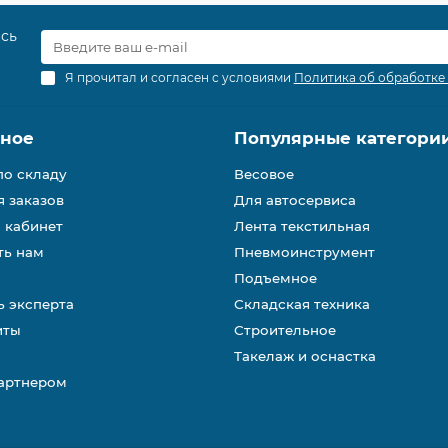
есь
Я прочитал и согласен с условиями
Политика об обработке
зное
Популярные категори
по складу
Весовое
 заказов
Для автосервиса
 кабинет
Лента текстильная
ть нам
Пневмоинструмент
Подъемное
 эксперта
Складская техника
иты
Строительное
Такелаж и оснастка
партнером