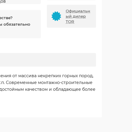
дов
Официальн
ый дилер
естве?
TOR
ы обязательно
ения от массива некрепких горных пород,
 т.п. Современные монтажно-строительные
 достойным качеством и обладающее более