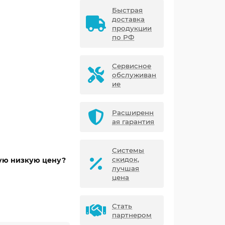
Быстрая
доставка
продукции
по РФ
Сервисное
обслуживан
ие
Расширенн
ая гарантия
Системы
скидок,
мую низкую цену?
лучшая
цена
Стать
партнером