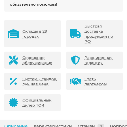
обязательно поможем!
Быстрая
Склады в 29
доставка
городах
продукции по
РФ
Сервисное
Расширенная
обслуживание
гарантия
Системы скидок,
Стать
лучшая цена
партнером
Официальный
дилер TOR
Описание
Характеристики
Отзывы
Вопрос
0