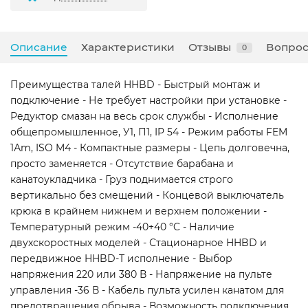
Описание
Характеристики
Отзывы
Вопрос
0
Преимущества талей HHBD - Быстрый монтаж и
подключение - Не требует настройки при установке -
Редуктор смазан на весь срок службы - Исполнение
общепромышленное, У1, П1, IP 54 - Режим работы FEM
1Аm, ISO M4 - Компактные размеры - Цепь долговечна,
просто заменяется - Отсутствие барабана и
канатоукладчика - Груз поднимается строго
вертикально без смещений - Концевой выключатель
крюка в крайнем нижнем и верхнем положении -
Температурный режим -40+40 °C - Наличие
двухскоростных моделей - Стационарное HHBD и
передвижное HHBD-Т исполнение - Выбор
напряжения 220 или 380 В - Напряжение на пульте
управления -36 В - Кабель пульта усилен канатом для
предотвращения обрыва - Возможность подключения