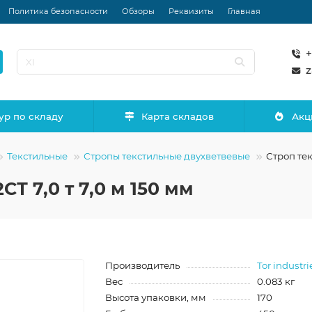
Политика безопасности
Обзоры
Реквизиты
Главная
+
z
ур по складу
Карта складов
Акц
Текстильные
Стропы текстильные двухветвевые
Строп тек
Т 7,0 т 7,0 м 150 мм
Производитель
Tor industri
Вес
0.083 кг
Высота упаковки, мм
170