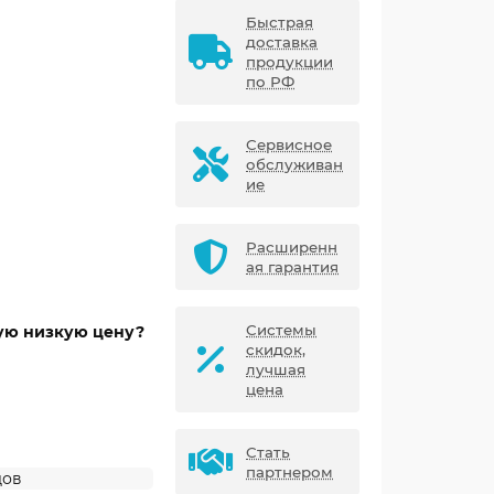
Быстрая
доставка
продукции
по РФ
Сервисное
обслуживан
ие
Расширенн
ая гарантия
Системы
мую низкую цену?
скидок,
лучшая
цена
Стать
партнером
дов