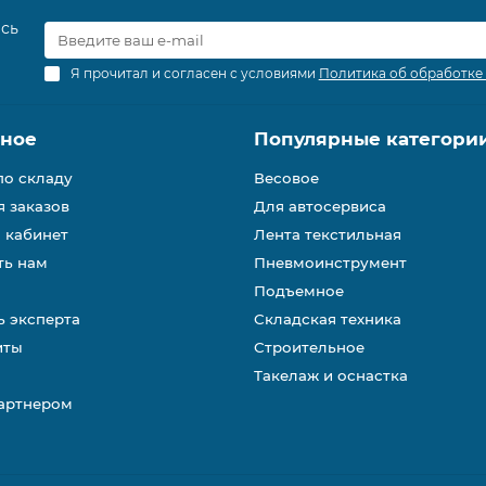
есь
Я прочитал и согласен с условиями
Политика об обработке
зное
Популярные категори
по складу
Весовое
 заказов
Для автосервиса
 кабинет
Лента текстильная
ть нам
Пневмоинструмент
Подъемное
 эксперта
Складская техника
иты
Строительное
Такелаж и оснастка
партнером