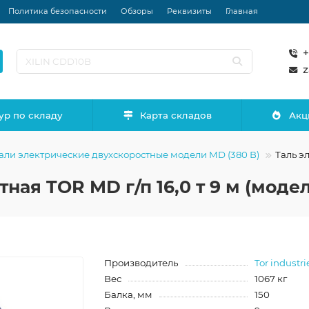
Политика безопасности
Обзоры
Реквизиты
Главная
+
z
ур по складу
Карта складов
Акц
али электрические двухскоростные модели MD (380 В)
Таль э
ная TOR MD г/п 16,0 т 9 м (модел
Производитель
Tor industri
Вес
1067 кг
Балка, мм
150