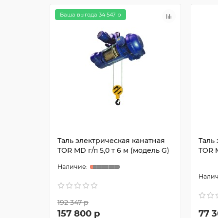
Ваша выгода 34 547 р
Таль электрическая канатная
Таль
TOR MD г/п 5,0 т 6 м (модель G)
TOR M
192 347 р
157 800 р
77 3