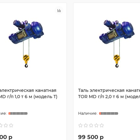
 электрическая канатная
Таль электрическая канат
D г/п 1,0 т 6 м (модель T)
TOR MD г/п 2,0 т 6 м (модел
00 р
99 500 р