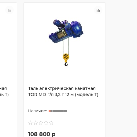
ная
Таль электрическая канатная
Таль эле
ь T)
TOR MD г/п 3,2 т 12 м (модель T)
TOR MD г/
108 800 р
114 80