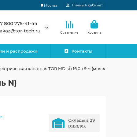
Личный кабинет
Москва
7 800 775-41-44
akaz@tor-tech.ru
Сравнение
Корзина
ии и распродажи
Контакты
лектрическая канатная TOR MD г/п 16,0 т 9 м (модель N)
ь N)
es
Склады в 29
городах