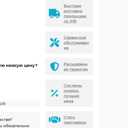
Быстрая
доставка
продукции
по РФ
Сервисное
обслуживан
ие
Расширенн
мую низкую цену?
ая гарантия
Системы
скидок,
лучшая
цена
дов
Стать
естве?
партнером
ы обязательно