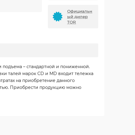
Официальн
ый дилер
TOR
и подъема – стандартной и пониженной.
вки талей марок CD и MD входит тележка
атратах на приобретение данного
остью. Приобрести продукцию можно