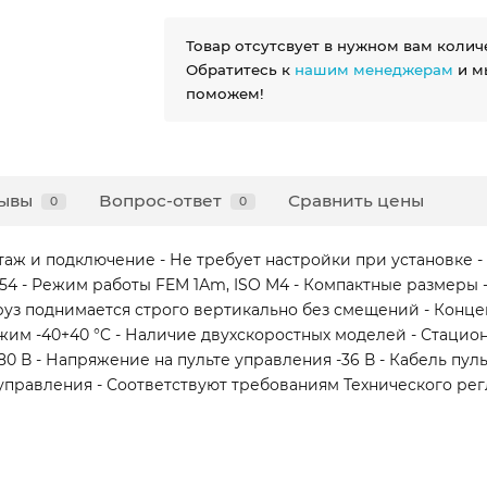
Товар отсутсвует в нужном вам колич
Обратитесь к
нашим менеджерам
и м
поможем!
ывы
Вопрос-ответ
Сравнить цены
0
0
 и подключение - Не требует настройки при установке - Р
54 - Режим работы FEM 1Аm, ISO M4 - Компактные размеры -
 Груз поднимается строго вертикально без смещений - Кон
жим -40+40 °C - Наличие двухскоростных моделей - Стац
0 В - Напряжение на пульте управления -36 В - Кабель пу
равления - Соответствуют требованиям Технического регла