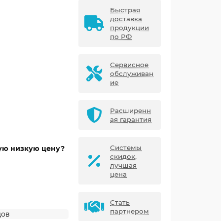
Быстрая
доставка
продукции
по РФ
Сервисное
обслуживан
ие
Расширенн
ая гарантия
Системы
мую низкую цену?
скидок,
лучшая
цена
Стать
партнером
дов