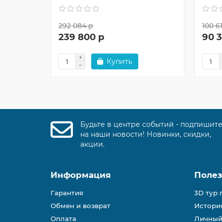
292 084 р
100 6
239 800 р
90 
Купить
Будьте в центре событий - подпишит
на наши новости! Новинки, скидки,
акции.
Информация
Поле
Гарантия
3D тур 
Обмен и возврат
История
Оплата
Личный