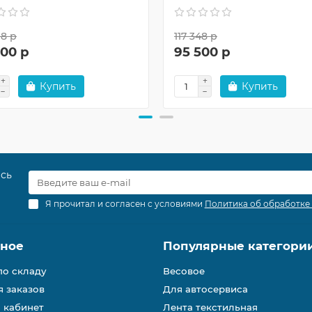
18 р
117 348 р
300 р
95 500 р
Купить
Купить
есь
Я прочитал и согласен с условиями
Политика об обработке
зное
Популярные категори
по складу
Весовое
 заказов
Для автосервиса
 кабинет
Лента текстильная