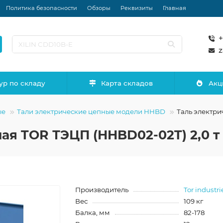
Политика безопасности
Обзоры
Реквизиты
Главная
+
z
ур по складу
Карта складов
Акц
ые
Тали электрические цепные модели HHBD
Таль электри
ая TOR ТЭЦП (HHBD02-02T) 2,0 т 
Производитель
Tor industri
Вес
109 кг
Балка, мм
82-178