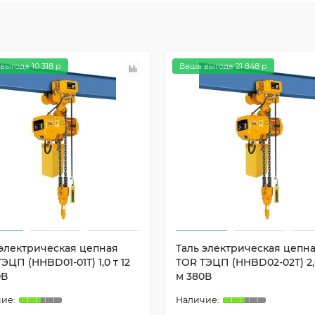
выгода 10 318 р
Ваша выгода 21 848 р
 электрическая цепная
Таль электрическая цепн
ЭЦП (HHBD01-01T) 1,0 т 12
TOR ТЭЦП (HHBD02-02T) 2,0
0В
м 380В