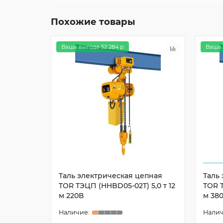
Похожие товары
Ваша выгода 52 284 р
Ваша 
Таль электрическая цепная
Таль
TOR ТЭЦП (HHBD05-02T) 5,0 т 12
TOR Т
м 220В
м 38