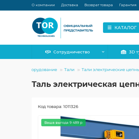
О компании
Доставка
Возврат товара
Гарантия
КАТАЛОГ
Сотрудничество
3D т
оподъемное оборудование
Тали
Тали электрические цепн
Таль электрическая цепн
Код товара: 1011326
Ваша выгода 9 489 р