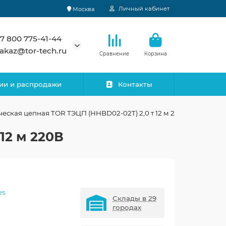
Личный кабинет
Москва
7 800 775-41-44
akaz@tor-tech.ru
Сравнение
Корзина
ии и распродажи
Контакты
ческая цепная TOR ТЭЦП (HHBD02-02T) 2,0 т 12 м 220В
12 м 220В
es
Склады в 29
городах