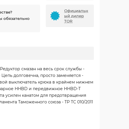
Официальн
естве?
ый дилер
ы обязательно
TOR
едуктор смазан на весь срок службы -
 Цепь долговечна, просто заменяется -
цевой выключатель крюка в крайнем нижнем
ионарное HHBD и передвижное HHBD-Т
льта усилен канатом для предотвращения
мента Таможенного союза - ТР ТС 010/2011