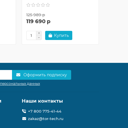
125 989 р
177 480 р
119 690 р
157 80
Купить
Оформить подписку
 персональных данных
и
Наши контакты
+7 800 775-41-44
zakaz@tor-tech.ru