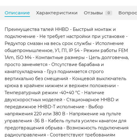
Описание
Характеристики
Отзывы
Вопрос
0
Преимущества талей HHBD - Быстрый монтаж и
подключение - Не требует настройки при установке -
Редуктор смазан на весь срок службы - Исполнение
общепромышленное, У1, П1, IP 54 - Режим работы FEM
1Аm, ISO M4 - Компактные размеры - Цепь долговечна,
просто заменяется - Отсутствие барабана и
канатоукладчика - Груз поднимается строго
вертикально без смещений - Концевой выключатель
крюка в крайнем нижнем и верхнем положении -
Температурный режим -40+40 °C - Наличие
двухскоростных моделей - Стационарное HHBD и
передвижное HHBD-Т исполнение - Выбор
напряжения 220 или 380 В - Напряжение на пульте
управления -36 В - Кабель пульта усилен канатом для
предотвращения обрыва - Возможность подключения
радиоуправления - Соответствуют требованиям