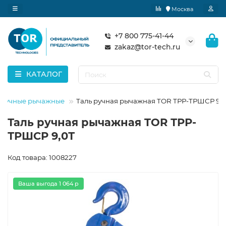
Москва
+7 800 775-41-44
zakaz@tor-tech.ru
КАТАЛОГ
 ручные рычажные
Таль ручная рычажная TOR ТРР-ТРШСР 9,
Таль ручная рычажная TOR ТРР-
ТРШСР 9,0Т
Код товара: 1008227
Ваша выгода 1 064 р