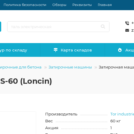
Политика безопасности
Обзоры
Реквизиты
Главная
+
z
ур по складу
Карта складов
Акц
ирочные для бетона
Затирочные машины
Затирочная маши
-60 (Loncin)
Производитель
Tor industri
Вес
60 кг
Акция
1