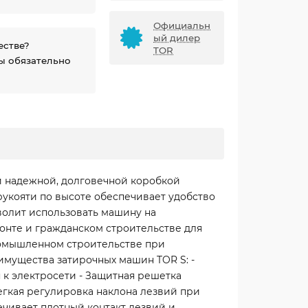
Официальн
ый дилер
естве?
TOR
ы обязательно
и надежной, долговечной коробкой
рукояти по высоте обеспечивает удобство
волит использовать машину на
онте и гражданском строительстве для
ромышленном строительстве при
имущества затирочных машин TOR S: -
к электросети - Защитная решетка
гкая регулировка наклона лезвий при
ечивает плотный контакт лезвий и