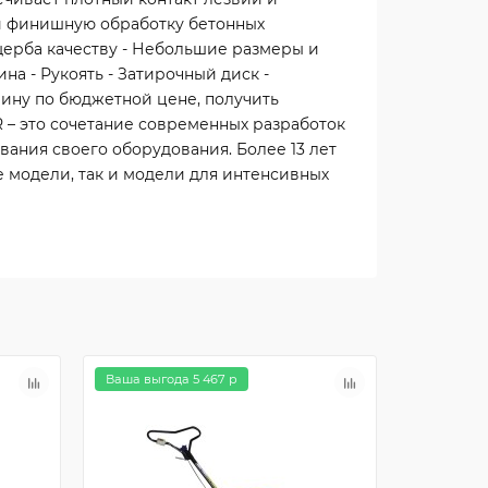
к и финишную обработку бетонных
щерба качеству - Небольшие размеры и
а - Рукоять - Затирочный диск -
ину по бюджетной цене, получить
 – это сочетание современных разработок
ания своего оборудования. Более 13 лет
 модели, так и модели для интенсивных
Ваша выгода 5 467 р
Ваша выго