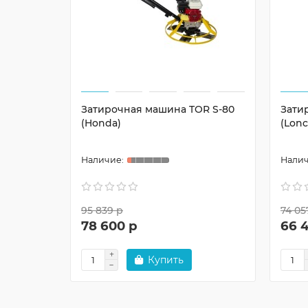
Затирочная машина TOR S-80
Зати
(Honda)
(Lonc
95 839 р
74 05
78 600 р
66 
Купить