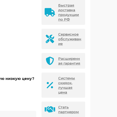
Быстрая
доставка
продукции
по РФ
Сервисное
обслуживан
ие
Расширенн
ая гарантия
Системы
мую низкую цену?
скидок,
лучшая
цена
Стать
партнером