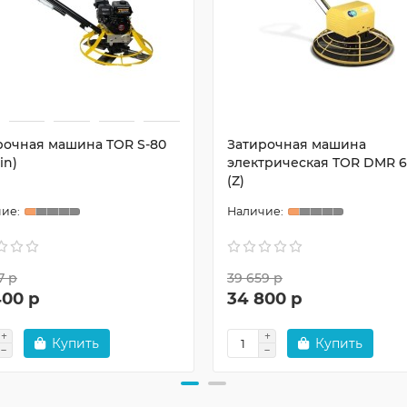
рочная машина TOR S-80
Затирочная машина
in)
электрическая TOR DMR 
(Z)
7 р
39 659 р
400 р
34 800 р
Купить
Купить