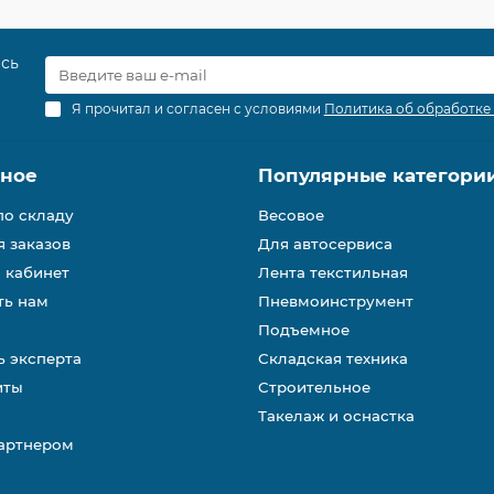
есь
Я прочитал и согласен с условиями
Политика об обработке
зное
Популярные категори
по складу
Весовое
 заказов
Для автосервиса
 кабинет
Лента текстильная
ть нам
Пневмоинструмент
Подъемное
 эксперта
Складская техника
иты
Строительное
Такелаж и оснастка
партнером