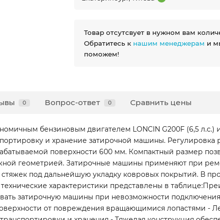
Товар отсутсвует в нужном вам колич
Обратитесь к
нашим менеджерам
и м
поможем!
ывы
Вопрос-ответ
Сравнить цены
0
0
номичным бензиновым двигателем LONCIN G200F (6,5 л.с.) 
нспортировку и хранение затирочной машины. Регулировка 
абатываемой поверхности 600 мм. Компактный размер поз
ожной геометрией. Затирочные машины применяют при рем
х стяжек под дальнейшую укладку ковровых покрытий. В п
технические характеристики представлены в таблице:Пре
овать затирочную машины при невозможности подключения 
оверхности от повреждения вращающимися лопастями - Ле
 транспортировки и хранения - Тяжелая конструкция обесп