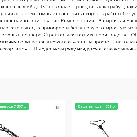
клона лезвий до 15 ° позволяет проводить как грубую, та
щения лопастей помогает настроить скорость работы без у
гкость маневрирования. Комплектация: - Затирочная машин
ы можете выгодно приобрести бензиновую затирочную маш
помощь в подборе. Строительная техника производства TOR
пания добивается высокого качества и простоты использов
ассортимента. В модельном ряду найдутся как экономичные
выгода 7 657 р
Ваша выгода 4 859 р