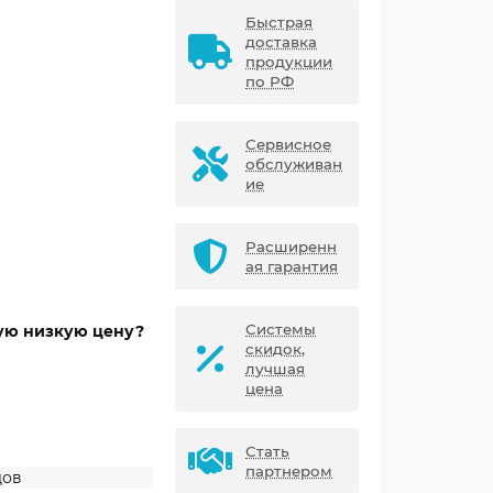
Быстрая
доставка
продукции
по РФ
Сервисное
обслуживан
ие
Расширенн
ая гарантия
Системы
мую низкую цену?
скидок,
лучшая
цена
Стать
партнером
дов