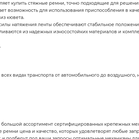
яет купить стяжные ремни, точно подходящие для решения
ет возможность для использования приспособления в каче
из кювета.
илы натяжения ленты обеспечивают стабильное положение
вливаются из надежных износостойких материалов и компл
.
всех видах транспорта от автомобильного до воздушного, но
я большой ассортимент сертифицированных крепежных ме
ые ремни цена и качество, которых удовлетворят любые за
 и подберут под ваши запросы оптимальные механизмы для