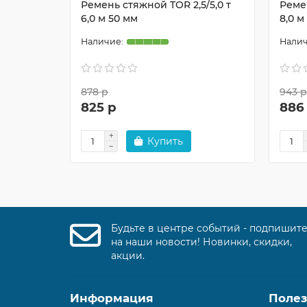
Ремень стяжной TOR 2,5/5,0 т
Ремен
6,0 м 50 мм
8,0 м
878 р
943 р
825 р
886
Купить
Будьте в центре событий - подпишит
на наши новости! Новинки, скидки,
акции.
Информация
Поле