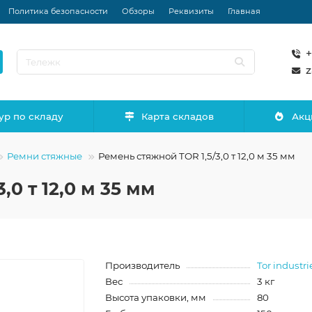
Политика безопасности
Обзоры
Реквизиты
Главная
+
z
ур по складу
Карта складов
Акц
Ремни стяжные
Ремень стяжной TOR 1,5/3,0 т 12,0 м 35 мм
,0 т 12,0 м 35 мм
Производитель
Tor industri
Вес
3 кг
Высота упаковки, мм
80