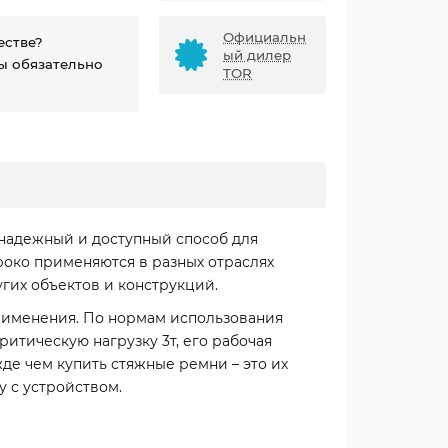
Официальн
естве?
ый дилер
ы обязательно
TOR
надежный и доступный способ для
роко применяются в разных отраслях
угих объектов и конструкций.
применения. По нормам использования
ритическую нагрузку 3т, его рабочая
жде чем купить стяжные ремни – это их
 с устройством.