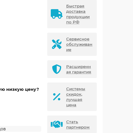
Быстрая
доставка
продукции
по РФ
Сервисное
обслуживан
ие
Расширенн
ая гарантия
Системы
мую низкую цену?
скидок,
лучшая
цена
Стать
партнером
дов