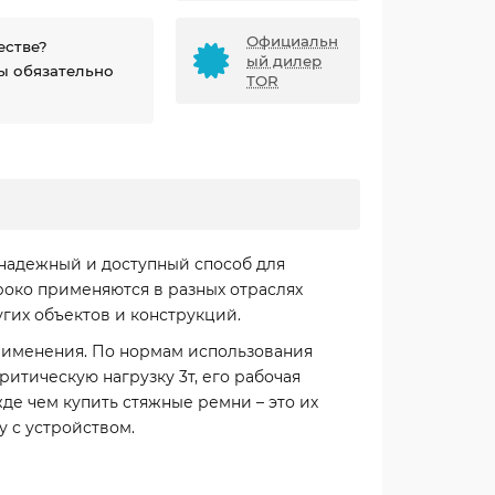
Официальн
естве?
ый дилер
ы обязательно
TOR
надежный и доступный способ для
роко применяются в разных отраслях
угих объектов и конструкций.
применения. По нормам использования
ритическую нагрузку 3т, его рабочая
жде чем купить стяжные ремни – это их
 с устройством.