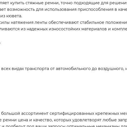
яет купить стяжные ремни, точно подходящие для решения
ет возможность для использования приспособления в каче
из кювета.
илы натяжения ленты обеспечивают стабильное положение
вливаются из надежных износостойких материалов и компл
.
всех видах транспорта от автомобильного до воздушного, но
я большой ассортимент сертифицированных крепежных ме
ые ремни цена и качество, которых удовлетворят любые за
 и подберут под ваши запросы оптимальные механизмы для