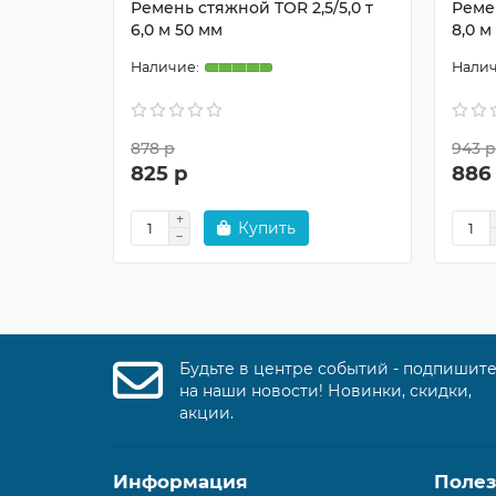
Ремень стяжной TOR 2,5/5,0 т
Ремен
6,0 м 50 мм
8,0 м
878 р
943 р
825 р
886
Купить
Будьте в центре событий - подпишит
на наши новости! Новинки, скидки,
акции.
Информация
Поле