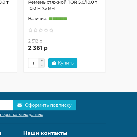
,0 т
Ремень стяжной TOR 5,0/10,0 т
Ремень с
10,0 м 75 мм
12,0 м 75
2 512 р
2 650 р
2 361 р
2 491 р
Купить
Оформить подписку
 персональных данных
и
Наши контакты