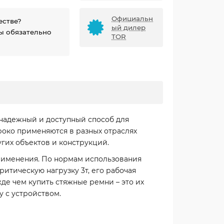
Официальн
естве?
ый дилер
ы обязательно
TOR
надежный и доступный способ для
роко применяются в разных отраслях
угих объектов и конструкций.
применения. По нормам использования
ритическую нагрузку 3т, его рабочая
жде чем купить стяжные ремни – это их
 с устройством.