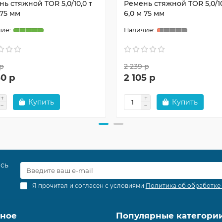
ь стяжной TOR 5,0/10,0 т
Ремень стяжной TOR 5,0/10
 75 мм
6,0 м 75 мм
 р
2 239 р
40 р
2 105 р
Купить
Купить
есь
Я прочитал и согласен с условиями
Политика об обработке
зное
Популярные категори