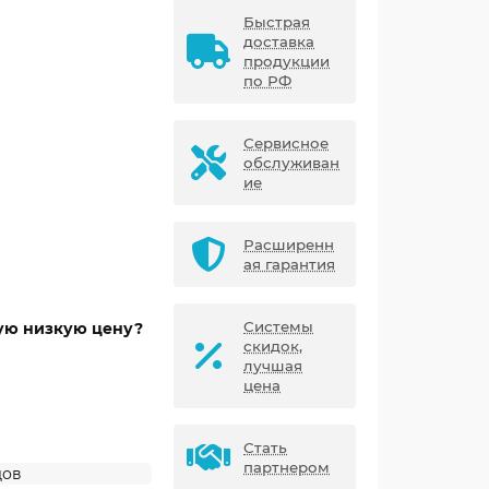
Быстрая
доставка
продукции
по РФ
Сервисное
обслуживан
ие
Расширенн
ая гарантия
Системы
мую низкую цену?
скидок,
лучшая
цена
Стать
партнером
дов