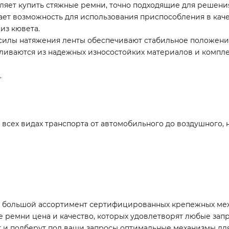
яет купить стяжные ремни, точно подходящие для решения
ет возможность для использования приспособления в каче
из кювета.
илы натяжения ленты обеспечивают стабильное положение
вливаются из надежных износостойких материалов и компл
.
всех видах транспорта от автомобильного до воздушного, но
я большой ассортимент сертифицированных крепежных ме
ые ремни цена и качество, которых удовлетворят любые за
 и подберут под ваши запросы оптимальные механизмы для