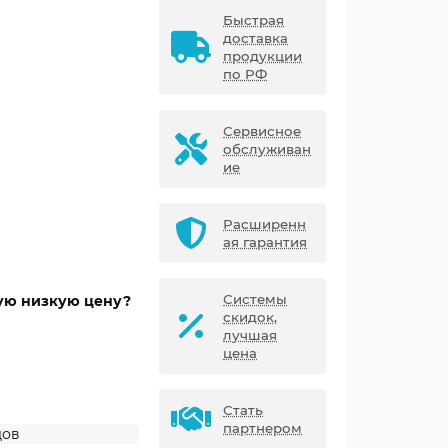
Быстрая
доставка
продукции
по РФ
Сервисное
обслуживан
ие
Расширенн
ая гарантия
Системы
мую низкую цену?
скидок,
лучшая
цена
Стать
партнером
дов