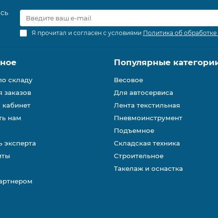
есь
Я прочитал и согласен с условиями
Политика об обработке
зное
Популярные категори
по складу
Весовое
 заказов
Для автосервиса
 кабинет
Лента текстильная
ть нам
Пневмоинструмент
Подъемное
 эксперта
Складская техника
иты
Строительное
Такелаж и оснастка
партнером