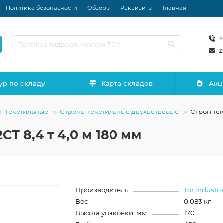
Политика безопасности
Обзоры
Реквизиты
Главная
+
z
ур по складу
Карта складов
Акц
Текстильные
Стропы текстильные двухветвевые
Строп тек
Т 8,4 т 4,0 м 180 мм
Производитель
Tor industri
Вес
0.083 кг
Высота упаковки, мм
170