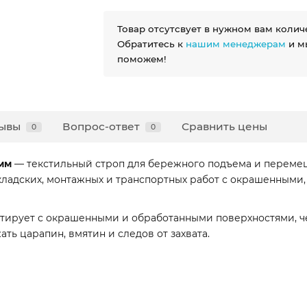
Товар отсутсвует в нужном вам колич
Обратитесь к
нашим менеджерам
и м
поможем!
ывы
Вопрос-ответ
Сравнить цены
0
0
 мм
— текстильный строп для бережного подъема и перемещ
кладских, монтажных и транспортных работ с окрашенными
ктирует с окрашенными и обработанными поверхностями, че
ать царапин, вмятин и следов от захвата.