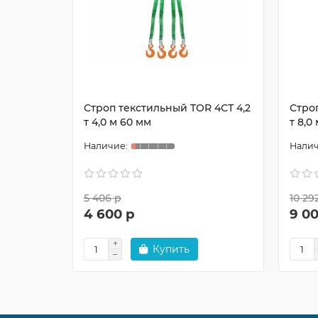
Строп текстильный TOR 4СТ 4,2
Стро
т 4,0 м 60 мм
т 8,0
5 406 р
10 29
4 600 р
9 0
Купить