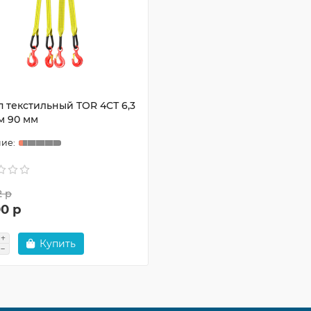
п текстильный TOR 4СТ 6,3
 м 90 мм
2 р
00 р
Купить