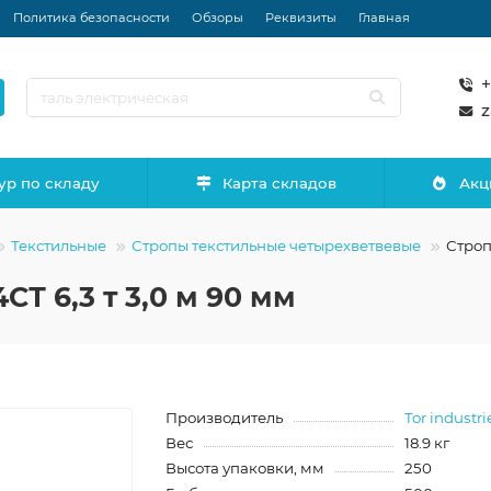
Политика безопасности
Обзоры
Реквизиты
Главная
+
z
ур по складу
Карта складов
Акц
Текстильные
Стропы текстильные четырехветвевые
Строп
Т 6,3 т 3,0 м 90 мм
Производитель
Tor industri
Вес
18.9 кг
Высота упаковки, мм
250