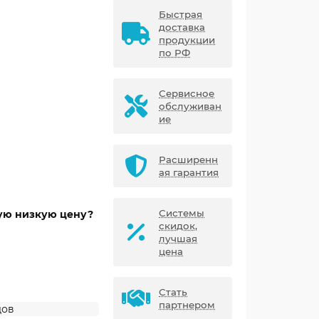
Быстрая
доставка
продукции
по РФ
Сервисное
обслуживан
ие
Расширенн
ая гарантия
Системы
мую низкую цену?
скидок,
лучшая
цена
Стать
партнером
дов