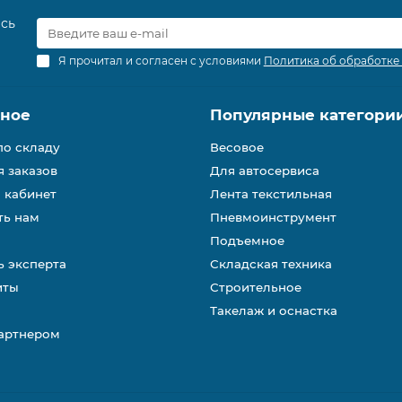
есь
Я прочитал и согласен с условиями
Политика об обработке
зное
Популярные категори
по складу
Весовое
 заказов
Для автосервиса
 кабинет
Лента текстильная
ть нам
Пневмоинструмент
Подъемное
 эксперта
Складская техника
иты
Строительное
Такелаж и оснастка
партнером