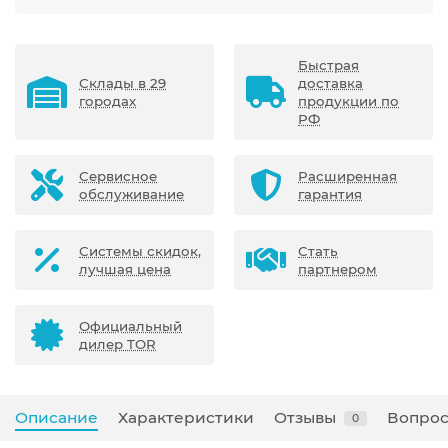
Быстрая
Склады в 29
доставка
городах
продукции по
РФ
Сервисное
Расширенная
обслуживание
гарантия
Системы скидок,
Стать
лучшая цена
партнером
Официальный
дилер TOR
Описание
Характеристики
Отзывы
Вопрос
0