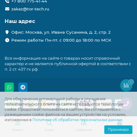
+7 800 775-41-44
zakaz@tor-tech.ru
Наш адрес
Офис: Москва, ул. Ивана Сусанина, д. 2, стр. 2
Режим работы Пн-пт. с 09:00 до 18:00 по МСК
Вся информация на сайте о товарах носит справочный
характер и не является публичной офертой в соответствии с
п. 2 ст. 437 гк рф.
0
Для обеспечения оптимальной работы и улучшения
пользовательского опыта на сайте используются технологии
cookie. Продолжая пользоваться сайтом, Вы соглашаетесь с
размещением cookie-файлов на вашем устройстве на условиях,
изложенных в
Политике об обработке персональных данных
.
Принимаю
Каталог
Поиск
Сравнение
Корзина