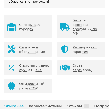
обязательно поможем!
Быстрая
Склады в 29
доставка
городах
продукции по
РФ
Сервисное
Расширенная
обслуживание
гарантия
Системы скидок,
Стать
лучшая цена
партнером
Официальный
дилер TOR
Описание
Характеристики
Отзывы
Вопрос
0