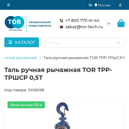
Москва
+7 800 775-41-44
zakaz@tor-tech.ru
КАТАЛОГ
 ручные рычажные
Таль ручная рычажная TOR ТРР-ТРШСР 0,
Таль ручная рычажная TOR ТРР-
ТРШСР 0,5Т
Код товара: 1006098
Ваша выгода 225 р